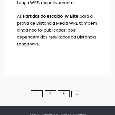
Longa WRE, respetivamente.
As
Partidas do escalão W Elite
para a
prova de Distância Média WRE também
ainda não foi publicadas, pois
dependem dos resultados da Distância
Longa WRE.
1
2
3
Paginação
→
dos
2026 © Aguiar da Beira O-Meeting