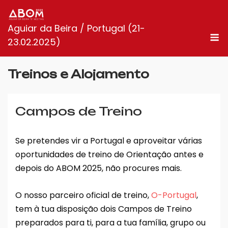
Skip
to
Aguiar da Beira / Portugal (21-
content
M
23.02.2025)
Treinos e Alojamento
Campos de Treino
Se pretendes vir a Portugal e aproveitar várias
oportunidades de treino de Orientação antes e
depois do ABOM 2025, não procures mais.
O nosso parceiro oficial de treino,
O-Portugal
,
tem à tua disposição dois Campos de Treino
preparados para ti, para a tua família, grupo ou