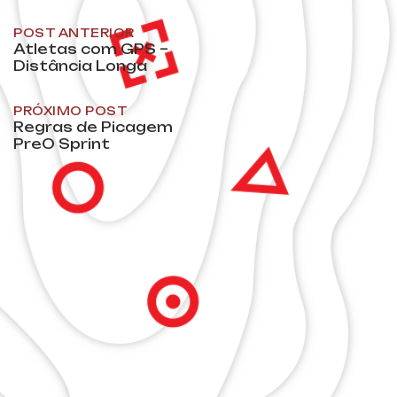
Post
POST ANTERIOR
Atletas com GPS –
Distância Longa
navigation
PRÓXIMO POST
Regras de Picagem
PreO Sprint