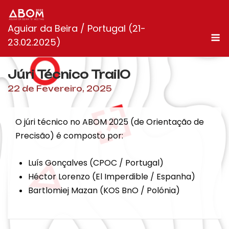
Skip
to
Aguiar da Beira / Portugal (21-
content
M
23.02.2025)
Júri Técnico TrailO
22 de Fevereiro, 2025
O júri técnico no ABOM 2025 (de Orientação de
Precisão) é composto por:
Luís Gonçalves (CPOC / Portugal)
Héctor Lorenzo (El Imperdible / Espanha)
Bartlomiej Mazan (KOS BnO / Polónia)