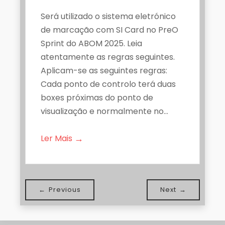
Será utilizado o sistema eletrónico
de marcação com SI Card no PreO
Sprint do ABOM 2025. Leia
atentamente as regras seguintes.
Aplicam-se as seguintes regras:
Cada ponto de controlo terá duas
boxes próximas do ponto de
visualização e normalmente no…
→
Ler Mais
Pagination
←
Previous
Next
→