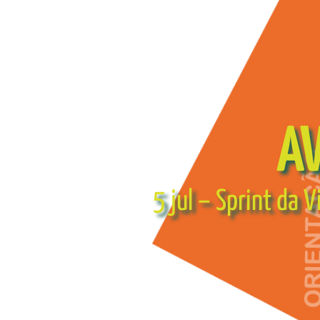
AV
5 jul – Sprint da V