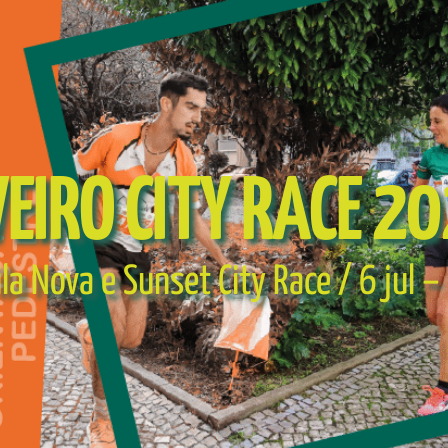
EIRO CITY RACE 2
ila Nova e Sunset City Race / 6 jul 